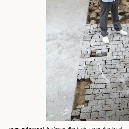
main webpage:
http://www.jellici-baldes-spacetracker.ch