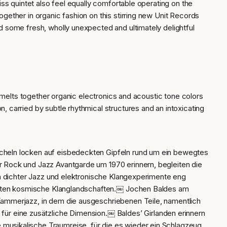
ss quintet also feel equally comfortable operating on the
ether in organic fashion on this stirring new Unit Records
 some fresh, wholly unexpected and ultimately delightful
 melts together organic electronics and acoustic tone colors
 carried by subtle rhythmical structures and an intoxicating
scheln locken auf eisbedeckten Gipfeln rund um ein bewegtes
r Rock und Jazz Avantgarde um 1970 erinnern, begleiten die
ch dichter Jazz und elektronische Klangexperimente eng
ffekten kosmische Klanglandschaften.￼ Jochen Baldes am
Kammerjazz, in dem die ausgeschriebenen Teile, namentlich
r eine zusätzliche Dimension.￼ Baldes’ Girlanden erinnern
musikalische Traumreise, für die es wieder ein Schlagzeug