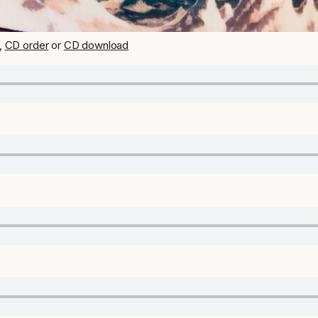
,
CD order
or
CD download