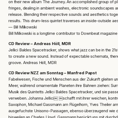
on their new album The Journey. An accomplished group of play
fringes, dealing in ambient washes, electronic soundscapes an
release. Blending their respective sounds and aesthetics tog
results. This drum-less quintet traverses an inside-outside aes
— Bill Milkowski
Bill Milkowski is a longtime contributor to Downbeat magazine
CD Review – Andreas Höll, MDR
Jellici Baldes Spacetracker, shows what jazz can be in the 21s
to create a new sound. Instead of expectable schemata, there 
groove. Andreas Höll, MDR
CD Review NZZ am Sonntag – Manfred Papst
Fabelwesen, Fische und Menschen aus der Zukunft gleiten un
Meer, während ornamentale Planeten ihre Bahnen ziehen: Surr
Musik des Quintetts Jellici Baldes Spacetracker, und sie pas
verweben. Johanna Jellici￼ ￼schafft mit ihrer weichen, kontr
Saxophon, Michael Gassmann am Flügelhorn, Yves Theiler am K
ausgefuchste Unisono-Passagen, ebenso überzeugend wie die 
bisweilen an Charles Lloyd, Gassmann berückt uns mit durchd