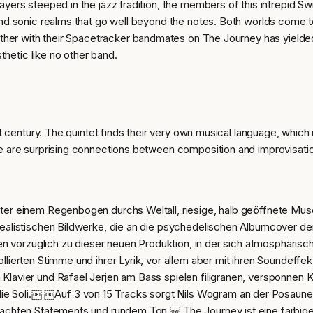
ers steeped in the jazz tradition, the members of this intrepid Swi
d sonic realms that go well beyond the notes. Both worlds come tog
ether with their Spacetracker bandmates on The Journey has yielded
thetic like no other band.
t century. The quintet finds their very own musical language, which
are surprising connections between composition and improvisation,
ter einem Regenbogen durchs Weltall, riesige, halb geöffnete Mu
ealistischen Bildwerke, die an die psychedelischen Albumcover de
sen vorzüglich zu dieser neuen Produktion, in der sich atmosphäris
ollierten Stimme und ihrer Lyrik, vor allem aber mit ihren Sounde
lavier und Rafael Jerjen am Bass spielen filigranen, versponnen 
Soli.￼ ￼Auf 3 von 15 Tracks sorgt Nils Wogram an der Posaune fü
achten Statements und rundem Ton.￼ The Journey ist eine farbige 